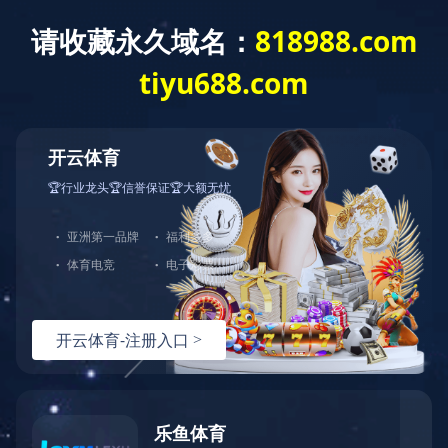
关于我们
新
- 栏目导航 -
脱水设备
拦污设备
DL