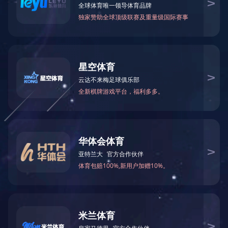
除砂设备
刮吸泥机
高效沉淀池系统
滤布滤池系统
脱水设备
DN
气浮设备
药剂投加系统
输送设备
闸门系列
其他设备
高
地 址：无锡新区鸿山街道鸿达路112
号